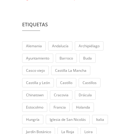
ETIQUETAS
Alemania
Andalucía
Archipiélago
Ayuntamiento
Barroco
Buda
Casco viejo
Castilla La Mancha
Castilla y León
Castillo
Castillos
Chinatown
Cracovia
Drácula
Estocolmo
Francia
Holanda
Hungría
Iglesia de San Nicolás
Italia
Jardín Botánico
La Rioja
Loira