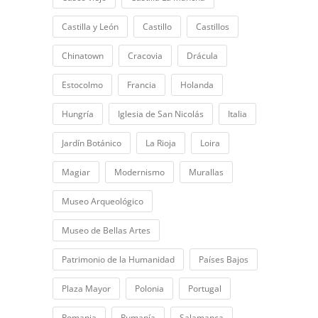
Castilla y León
Castillo
Castillos
Chinatown
Cracovia
Drácula
Estocolmo
Francia
Holanda
Hungría
Iglesia de San Nicolás
Italia
Jardín Botánico
La Rioja
Loira
Magiar
Modernismo
Murallas
Museo Arqueológico
Museo de Bellas Artes
Patrimonio de la Humanidad
Países Bajos
Plaza Mayor
Polonia
Portugal
Romania
Rumanía
Salamanca