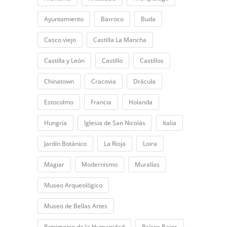
Ayuntamiento
Barroco
Buda
Casco viejo
Castilla La Mancha
Castilla y León
Castillo
Castillos
Chinatown
Cracovia
Drácula
Estocolmo
Francia
Holanda
Hungría
Iglesia de San Nicolás
Italia
Jardín Botánico
La Rioja
Loira
Magiar
Modernismo
Murallas
Museo Arqueológico
Museo de Bellas Artes
Patrimonio de la Humanidad
Países Bajos