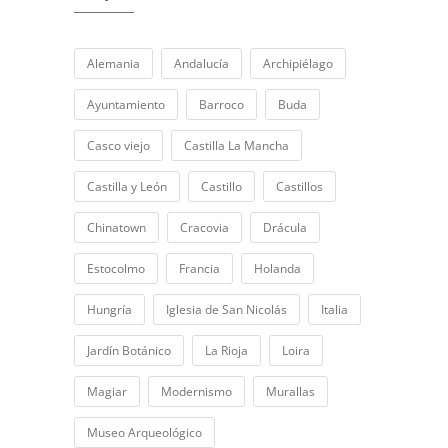
Alemania
Andalucía
Archipiélago
Ayuntamiento
Barroco
Buda
Casco viejo
Castilla La Mancha
Castilla y León
Castillo
Castillos
Chinatown
Cracovia
Drácula
Estocolmo
Francia
Holanda
Hungría
Iglesia de San Nicolás
Italia
Jardín Botánico
La Rioja
Loira
Magiar
Modernismo
Murallas
Museo Arqueológico