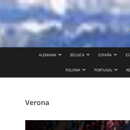
Saltar
al
contenido
B
ALEMANIA
BÉLGICA
ESPAÑA
ES
POLONIA
PORTUGAL
R
Verona