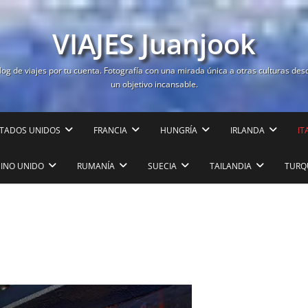
VIAJES Juanjook
log de viajes por tu cuenta. Fotografía con una mirada única a otras culturas des
un objetivo incansable.
TADOS UNIDOS
FRANCIA
HUNGRÍA
IRLANDA
IT
EINO UNIDO
RUMANÍA
SUECIA
TAILANDIA
TURQ