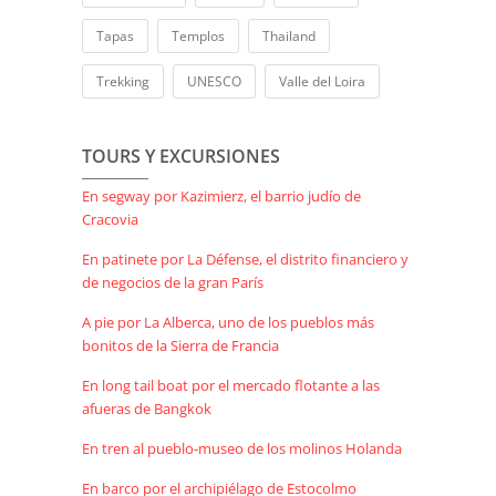
Tapas
Templos
Thailand
Trekking
UNESCO
Valle del Loira
TOURS Y EXCURSIONES
En segway por Kazimierz, el barrio judío de
Cracovia
En patinete por La Défense, el distrito financiero y
de negocios de la gran París
A pie por La Alberca, uno de los pueblos más
bonitos de la Sierra de Francia
En long tail boat por el mercado flotante a las
afueras de Bangkok
En tren al pueblo-museo de los molinos Holanda
En barco por el archipiélago de Estocolmo