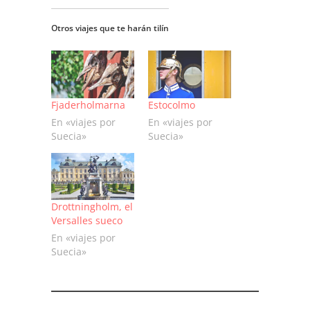
Otros viajes que te harán tilín
Fjaderholmarna
Estocolmo
En «viajes por
En «viajes por
Suecia»
Suecia»
Drottningholm, el
Versalles sueco
En «viajes por
Suecia»