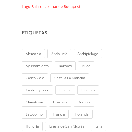
Lago Balaton, el mar de Budapest
ETIQUETAS
Alemania
Andalucía
Archipiélago
Ayuntamiento
Barroco
Buda
Casco viejo
Castilla La Mancha
Castilla y León
Castillo
Castillos
Chinatown
Cracovia
Drácula
Estocolmo
Francia
Holanda
Hungría
Iglesia de San Nicolás
Italia