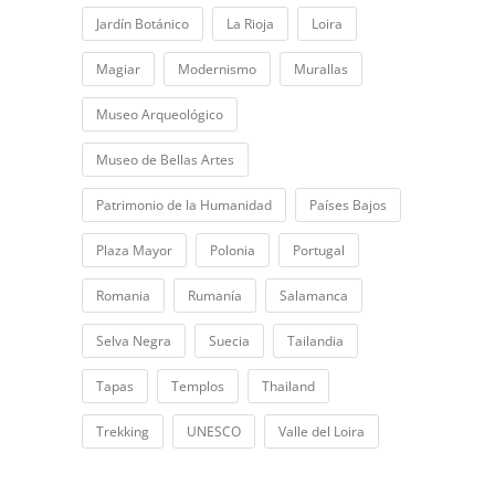
Jardín Botánico
La Rioja
Loira
Magiar
Modernismo
Murallas
Museo Arqueológico
Museo de Bellas Artes
Patrimonio de la Humanidad
Países Bajos
Plaza Mayor
Polonia
Portugal
Romania
Rumanía
Salamanca
Selva Negra
Suecia
Tailandia
Tapas
Templos
Thailand
Trekking
UNESCO
Valle del Loira