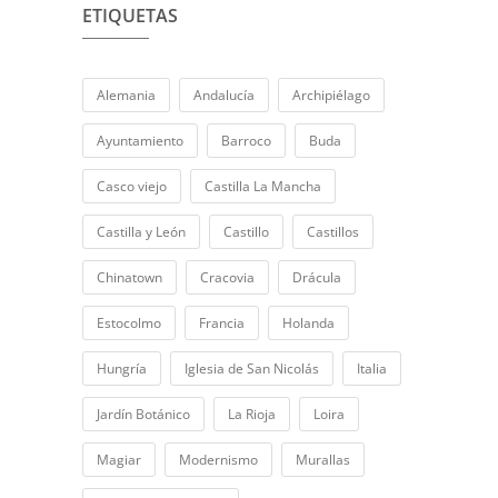
ETIQUETAS
Alemania
Andalucía
Archipiélago
Ayuntamiento
Barroco
Buda
Casco viejo
Castilla La Mancha
Castilla y León
Castillo
Castillos
Chinatown
Cracovia
Drácula
Estocolmo
Francia
Holanda
Hungría
Iglesia de San Nicolás
Italia
Jardín Botánico
La Rioja
Loira
Magiar
Modernismo
Murallas