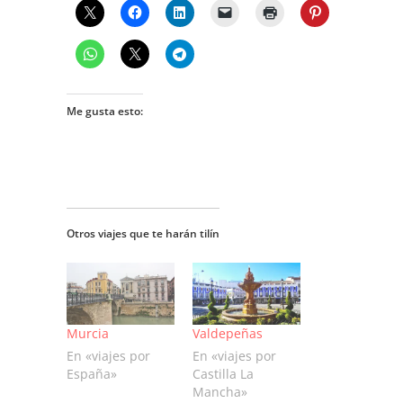
Me gusta esto:
Otros viajes que te harán tilín
Murcia
Valdepeñas
En «viajes por
En «viajes por
España»
Castilla La
Mancha»