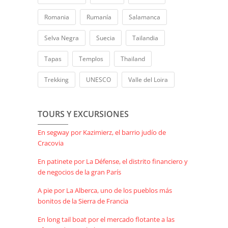
Romania
Rumanía
Salamanca
Selva Negra
Suecia
Tailandia
Tapas
Templos
Thailand
Trekking
UNESCO
Valle del Loira
TOURS Y EXCURSIONES
En segway por Kazimierz, el barrio judío de
Cracovia
En patinete por La Défense, el distrito financiero y
de negocios de la gran París
A pie por La Alberca, uno de los pueblos más
bonitos de la Sierra de Francia
En long tail boat por el mercado flotante a las