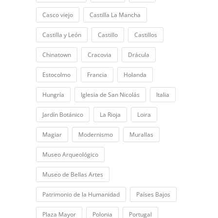
Casco viejo
Castilla La Mancha
Castilla y León
Castillo
Castillos
Chinatown
Cracovia
Drácula
Estocolmo
Francia
Holanda
Hungría
Iglesia de San Nicolás
Italia
Jardín Botánico
La Rioja
Loira
Magiar
Modernismo
Murallas
Museo Arqueológico
Museo de Bellas Artes
Patrimonio de la Humanidad
Países Bajos
Plaza Mayor
Polonia
Portugal