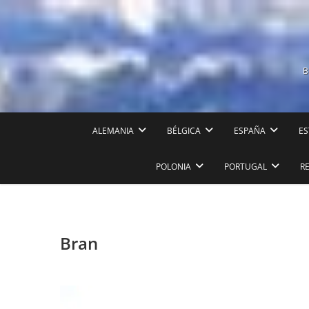
Saltar
al
contenido
B
ALEMANIA
BÉLGICA
ESPAÑA
ES
POLONIA
PORTUGAL
R
Bran