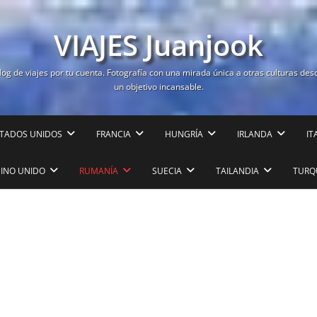
VIAJES Juanjook
log de viajes por tu cuenta. Fotografía con una mirada única a otras culturas des
un objetivo incansable.
TADOS UNIDOS
FRANCIA
HUNGRÍA
IRLANDA
IT
EINO UNIDO
RUMANÍA
SUECIA
TAILANDIA
TURQ