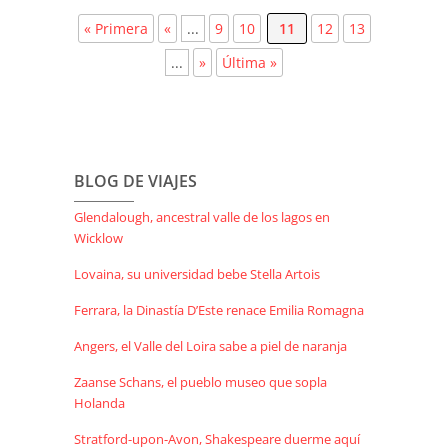
« Primera
«
...
9
10
11
12
13
...
»
Última »
BLOG DE VIAJES
Glendalough, ancestral valle de los lagos en
Wicklow
Lovaina, su universidad bebe Stella Artois
Ferrara, la Dinastía D’Este renace Emilia Romagna
Angers, el Valle del Loira sabe a piel de naranja
Zaanse Schans, el pueblo museo que sopla
Holanda
Stratford-upon-Avon, Shakespeare duerme aquí