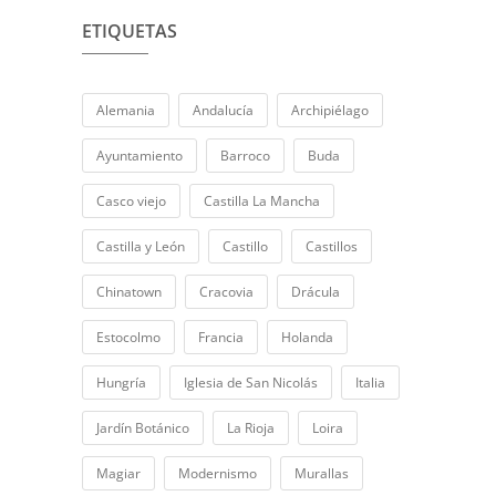
ETIQUETAS
Alemania
Andalucía
Archipiélago
Ayuntamiento
Barroco
Buda
Casco viejo
Castilla La Mancha
Castilla y León
Castillo
Castillos
Chinatown
Cracovia
Drácula
Estocolmo
Francia
Holanda
Hungría
Iglesia de San Nicolás
Italia
Jardín Botánico
La Rioja
Loira
Magiar
Modernismo
Murallas