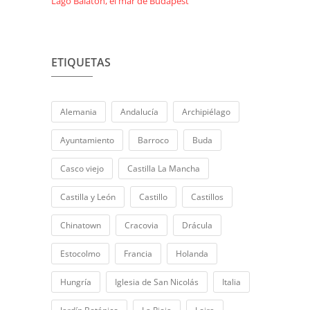
Lago Balaton, el mar de Budapest
ETIQUETAS
Alemania
Andalucía
Archipiélago
Ayuntamiento
Barroco
Buda
Casco viejo
Castilla La Mancha
Castilla y León
Castillo
Castillos
Chinatown
Cracovia
Drácula
Estocolmo
Francia
Holanda
Hungría
Iglesia de San Nicolás
Italia