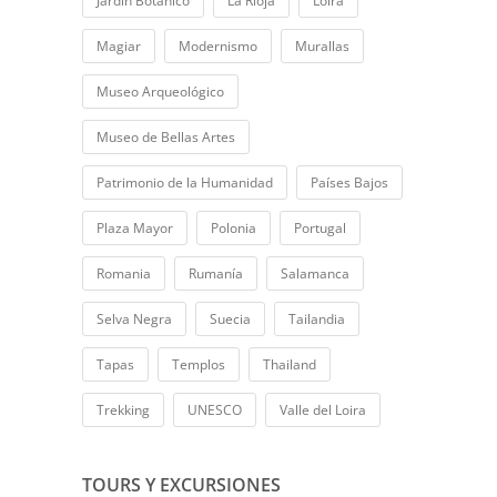
Jardín Botánico
La Rioja
Loira
Magiar
Modernismo
Murallas
Museo Arqueológico
Museo de Bellas Artes
Patrimonio de la Humanidad
Países Bajos
Plaza Mayor
Polonia
Portugal
Romania
Rumanía
Salamanca
Selva Negra
Suecia
Tailandia
Tapas
Templos
Thailand
Trekking
UNESCO
Valle del Loira
TOURS Y EXCURSIONES