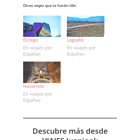
Otros viajes que te harán tilín
Elciego
Logroño
En «viajes por
En «viajes por
España»
España»
Navarrete
En «viajes por
España»
Descubre más desde