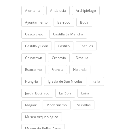
Alemania
Andalucía
Archipiélago
Ayuntamiento
Barroco
Buda
Casco viejo
Castilla La Mancha
Castilla y León
Castillo
Castillos
Chinatown
Cracovia
Drácula
Estocolmo
Francia
Holanda
Hungría
Iglesia de San Nicolás
Italia
Jardín Botánico
La Rioja
Loira
Magiar
Modernismo
Murallas
Museo Arqueológico
Museo de Bellas Artes