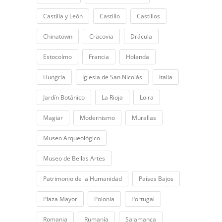
Castilla y León
Castillo
Castillos
Chinatown
Cracovia
Drácula
Estocolmo
Francia
Holanda
Hungría
Iglesia de San Nicolás
Italia
Jardín Botánico
La Rioja
Loira
Magiar
Modernismo
Murallas
Museo Arqueológico
Museo de Bellas Artes
Patrimonio de la Humanidad
Países Bajos
Plaza Mayor
Polonia
Portugal
Romania
Rumanía
Salamanca