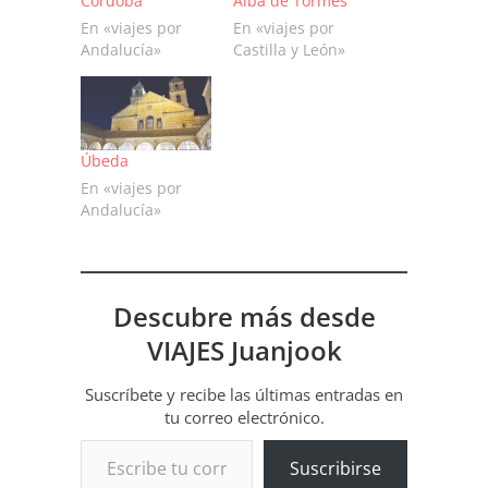
Córdoba
Alba de Tormes
En «viajes por
En «viajes por
Andalucía»
Castilla y León»
Úbeda
En «viajes por
Andalucía»
Descubre más desde
VIAJES Juanjook
Suscríbete y recibe las últimas entradas en
tu correo electrónico.
Escribe tu correo electrónico…
Suscribirse