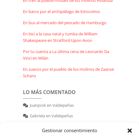
En tren al pueblo-museo de los molinos Holanda
En barco por el archipiélago de Estocolmo
En bus al mercado del pescado de Hamburgo
En bici a la casa natal y tumba de William
Shakespeare en Stratford-Upon-Avon
Por tu cuenta a La última cena de Leonardo Da
Vinci en Milán
En zuecos por el pueblo de los molinos de Zaanse
Schans
LO MÁS COMENTADO
Juanjook
en
Valdepeñas
Gabriela
en
Valdepeñas
nerea
en
Valdepeñas
Gestionar consentimiento