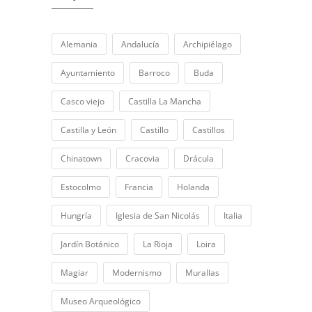
Alemania
Andalucía
Archipiélago
Ayuntamiento
Barroco
Buda
Casco viejo
Castilla La Mancha
Castilla y León
Castillo
Castillos
Chinatown
Cracovia
Drácula
Estocolmo
Francia
Holanda
Hungría
Iglesia de San Nicolás
Italia
Jardín Botánico
La Rioja
Loira
Magiar
Modernismo
Murallas
Museo Arqueológico