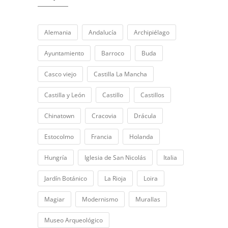
Alemania
Andalucía
Archipiélago
Ayuntamiento
Barroco
Buda
Casco viejo
Castilla La Mancha
Castilla y León
Castillo
Castillos
Chinatown
Cracovia
Drácula
Estocolmo
Francia
Holanda
Hungría
Iglesia de San Nicolás
Italia
Jardín Botánico
La Rioja
Loira
Magiar
Modernismo
Murallas
Museo Arqueológico