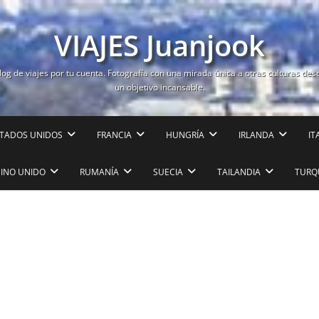
VIAJES Juanjook
log de viajes por tu cuenta. Fotografía con una mirada única a otras culturas des
un objetivo incansable.
TADOS UNIDOS
FRANCIA
HUNGRÍA
IRLANDA
IT
EINO UNIDO
RUMANÍA
SUECIA
TAILANDIA
TURQ