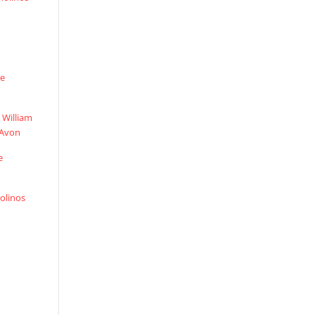
de
e William
-Avon
e
olinos