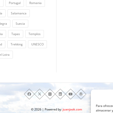
a
Portugal
Romania
ía
Salamanca
Negra
Suecia
ia
Tapas
Templos
nd
Trekking
UNESCO
el Loira
Para ofrecer
© 2026 | Powered by:
juanjook.com
almacenar y/