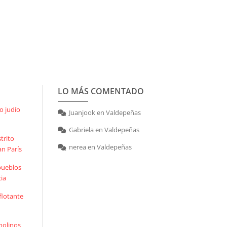
LO MÁS COMENTADO
o judío
Juanjook
en
Valdepeñas
Gabriela
en
Valdepeñas
trito
nerea
en
Valdepeñas
an París
 pueblos
cia
flotante
molinos