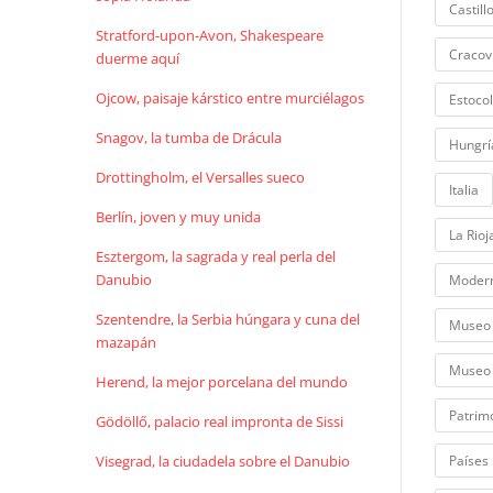
Castill
Stratford-upon-Avon, Shakespeare
Cracov
duerme aquí
Ojcow, paisaje kárstico entre murciélagos
Estoco
Snagov, la tumba de Drácula
Hungrí
Drottingholm, el Versalles sueco
Italia
Berlín, joven y muy unida
La Rioj
Esztergom, la sagrada y real perla del
Danubio
Moder
Szentendre, la Serbia húngara y cuna del
Museo 
mazapán
Museo 
Herend, la mejor porcelana del mundo
Patrim
Gödöllő, palacio real impronta de Sissi
Visegrad, la ciudadela sobre el Danubio
Países