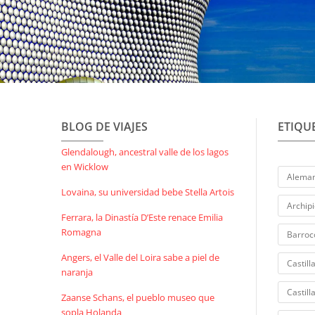
BLOG DE VIAJES
ETIQU
Glendalough, ancestral valle de los lagos
en Wicklow
Aleman
Lovaina, su universidad bebe Stella Artois
Archip
Ferrara, la Dinastía D’Este renace Emilia
Romagna
Barroc
Angers, el Valle del Loira sabe a piel de
Castil
naranja
Castill
Zaanse Schans, el pueblo museo que
sopla Holanda