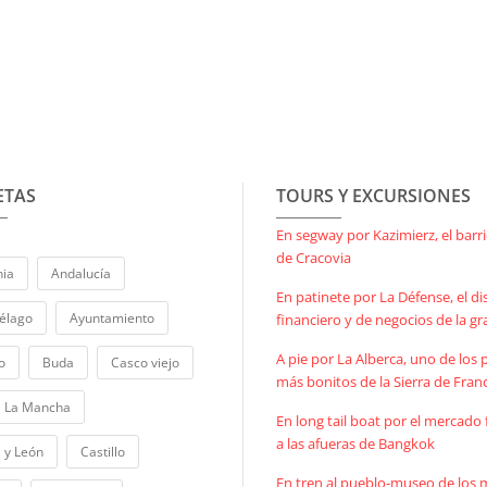
ETAS
TOURS Y EXCURSIONES
En segway por Kazimierz, el barri
de Cracovia
ia
Andalucía
En patinete por La Défense, el dis
iélago
Ayuntamiento
financiero y de negocios de la gr
A pie por La Alberca, uno de los
o
Buda
Casco viejo
más bonitos de la Sierra de Fran
la La Mancha
En long tail boat por el mercado 
a las afueras de Bangkok
a y León
Castillo
En tren al pueblo-museo de los 