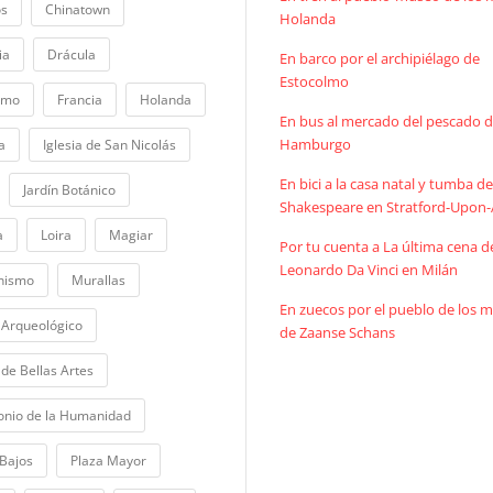
os
Chinatown
Holanda
ia
Drácula
En barco por el archipiélago de
Estocolmo
lmo
Francia
Holanda
En bus al mercado del pescado 
Hamburgo
a
Iglesia de San Nicolás
En bici a la casa natal y tumba d
Jardín Botánico
Shakespeare en Stratford-Upon
a
Loira
Magiar
Por tu cuenta a La última cena d
Leonardo Da Vinci en Milán
nismo
Murallas
En zuecos por el pueblo de los m
Arqueológico
de Zaanse Schans
de Bellas Artes
onio de la Humanidad
 Bajos
Plaza Mayor