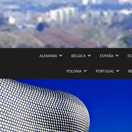
Saltar
al
contenido
B
ALEMANIA
BÉLGICA
ESPAÑA
ES
POLONIA
PORTUGAL
R