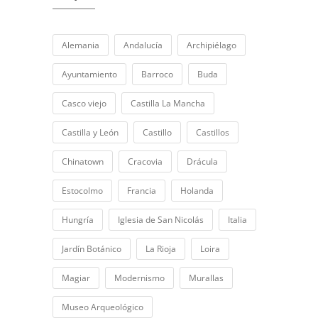
Alemania
Andalucía
Archipiélago
Ayuntamiento
Barroco
Buda
Casco viejo
Castilla La Mancha
Castilla y León
Castillo
Castillos
Chinatown
Cracovia
Drácula
Estocolmo
Francia
Holanda
Hungría
Iglesia de San Nicolás
Italia
Jardín Botánico
La Rioja
Loira
Magiar
Modernismo
Murallas
Museo Arqueológico