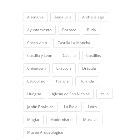
Alemania
Andalucía
Archipiélago
Ayuntamiento
Barroco
Buda
Casco viejo
Castilla La Mancha
Castilla y León
Castillo
Castillos
Chinatown
Cracovia
Drácula
Estocolmo
Francia
Holanda
Hungría
Iglesia de San Nicolás
Italia
Jardín Botánico
La Rioja
Loira
Magiar
Modernismo
Murallas
Museo Arqueológico