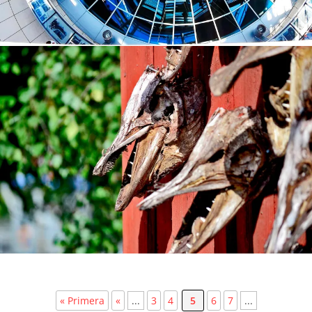
« Primera
«
...
3
4
5
6
7
...