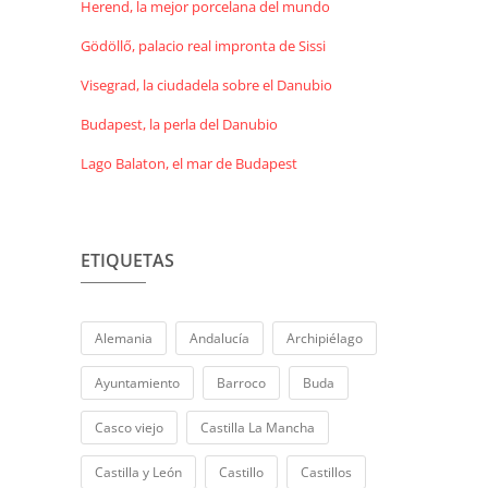
Herend, la mejor porcelana del mundo
Gödöllő, palacio real impronta de Sissi
Visegrad, la ciudadela sobre el Danubio
Budapest, la perla del Danubio
Lago Balaton, el mar de Budapest
ETIQUETAS
Alemania
Andalucía
Archipiélago
Ayuntamiento
Barroco
Buda
Casco viejo
Castilla La Mancha
Castilla y León
Castillo
Castillos