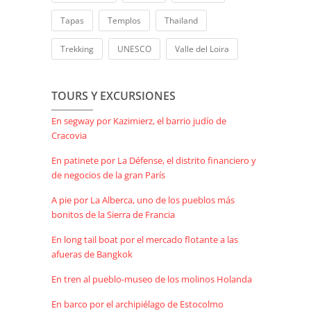
Tapas
Templos
Thailand
Trekking
UNESCO
Valle del Loira
TOURS Y EXCURSIONES
En segway por Kazimierz, el barrio judío de
Cracovia
En patinete por La Défense, el distrito financiero y
de negocios de la gran París
A pie por La Alberca, uno de los pueblos más
bonitos de la Sierra de Francia
En long tail boat por el mercado flotante a las
afueras de Bangkok
En tren al pueblo-museo de los molinos Holanda
En barco por el archipiélago de Estocolmo